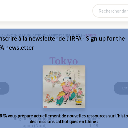
UE
>
ANCIENNES PUBLICATIONS
>
RAPPORT ANNUEL 1919
>
TOKYO
nscrire à la newsletter de l'IRFA - Sign up for the
FA newsletter
Tokyo
e
Ext
IRFA vous prépare actuellement de nouvelles ressources sur l’histo
Région missionnaire
Année
des missions catholiques en Chine :
Japon (Nord)
1919