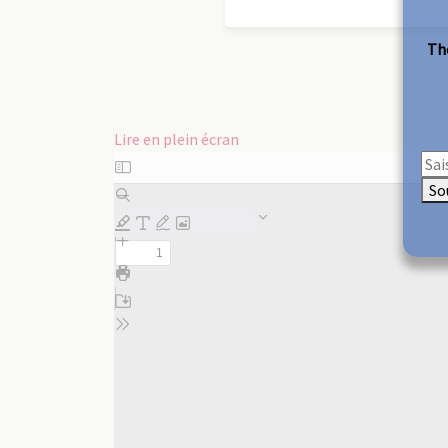
The
Lire en plein écran
Aller
au
So
contenu
PDF