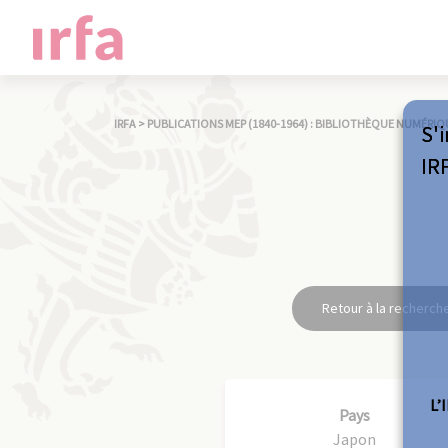
IRFA
>
PUBLICATIONS MEP (1840-1964) : BIBLIOTHÈQUE NUMÉRIQ
S'i
IR
Retour à la recherch
L’
Pays
Japon