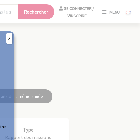
SE
SE CONNECTER /
Rechercher
MENU
CONNECT
S'INSCRIRE
/
S'INSCRIR
X
FERM
raits de la même année
ire
Type
Rapport des missions