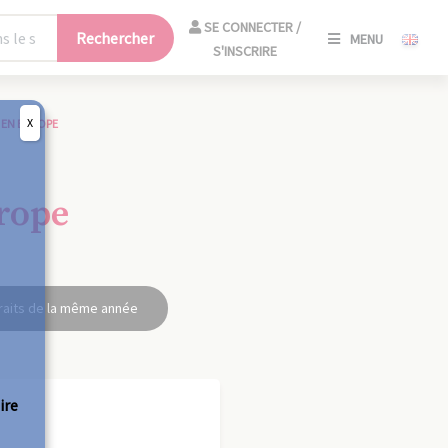
SE
SE CONNECTER /
Rechercher
MENU
CONNECT
S'INSCRIRE
/
S'INSCRIR
X
EN EUROPE
FERM
rope
raits de la même année
ire