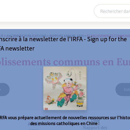
UE
>
ANCIENNES PUBLICATIONS
>
RAPPORT ANNUEL 1920
>
ETABLISSEMENTS COMMUNS 
nscrire à la newsletter de l'IRFA - Sign up for the
FA newsletter
blissements communs en Eu
e
Ext
IRFA vous prépare actuellement de nouvelles ressources sur l’histo
Type
des missions catholiques en Chine :
Année
Rapport des