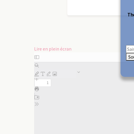
The
Lire en plein écran
Aller
So
au
contenu
PDF