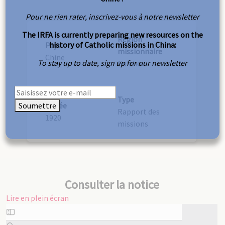
Pour ne rien rater, inscrivez-vous à notre newsletter
The IRFA is currently preparing new resources on the
Région
history of Catholic missions in China:
Pays
missionnaire
Chine
To stay up to date, sign up for our newsletter
Guizhou
Type
Soumettre
Année
Rapport des
1920
missions
Consulter la notice
Lire en plein écran
Aller
au