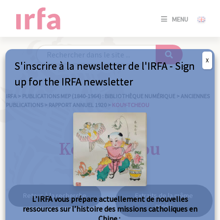
SE
MENU
CONNE
/
S'INSC
X
S'inscrire à la newsletter de l'IRFA - Sign
SE
up for the IRFA newsletter
CONNE
/ S'INSC
IRFA
>
PUBLICATIONS MEP (1840-1964) : BIBLIOTHÈQUE NUMÉRIQUE
>
ANCIENNES
PUBLICATIONS
>
RAPPORT ANNUEL 1920
>
KOUY-TCHEOU
FE
Kouy-tcheou
Retour à la recherche
Extraits de la même
L’IRFA vous prépare actuellement de nouvelles
année
ressources sur l’histoire des missions catholiques en
Chine :