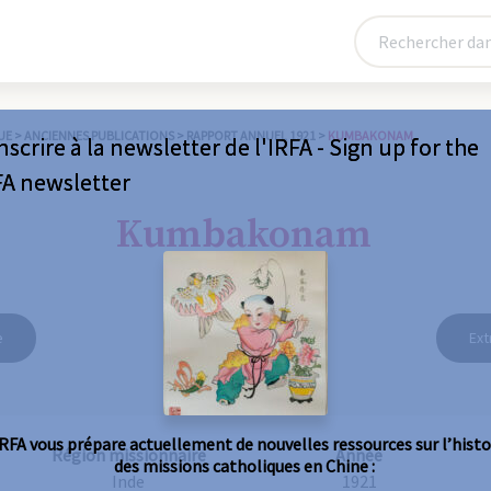
UE
>
ANCIENNES PUBLICATIONS
>
RAPPORT ANNUEL 1921
>
KUMBAKONAM
nscrire à la newsletter de l'IRFA - Sign up for the
FA newsletter
Kumbakonam
e
Ext
IRFA vous prépare actuellement de nouvelles ressources sur l’histo
Région missionnaire
Année
des missions catholiques en Chine :
Inde
1921