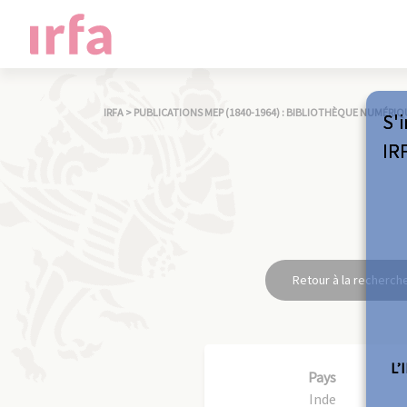
IRFA
>
PUBLICATIONS MEP (1840-1964) : BIBLIOTHÈQUE NUMÉRIQ
S'i
IR
Retour à la recherch
L’
Pays
Inde