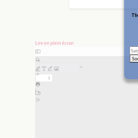
The
Lire en plein écran
Aller
au
So
contenu
PDF