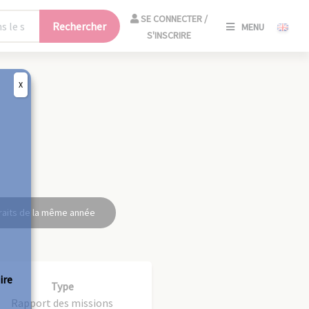
SE
SE CONNECTER /
Rechercher
MENU
CONNECT
S'INSCRIRE
/
S'INSCRIR
X
FERM
raits de la même année
ire
Type
Rapport des missions