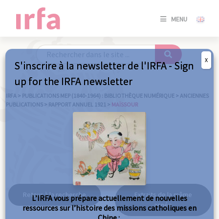
SE
MENU
CONNE
/
S'INSC
X
S'inscrire à la newsletter de l'IRFA - Sign
SE
up for the IRFA newsletter
CONNE
/ S'INSC
IRFA
>
PUBLICATIONS MEP (1840-1964) : BIBLIOTHÈQUE NUMÉRIQUE
>
ANCIENNES
PUBLICATIONS
>
RAPPORT ANNUEL 1921
>
MAÏSSOUR
FE
Maïssour
Retour à la recherche
Extraits de la même
L’IRFA vous prépare actuellement de nouvelles
année
ressources sur l’histoire des missions catholiques en
Chine :