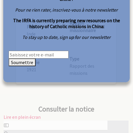
Pour ne rien rater, inscrivez-vous à notre newsletter
The IRFA is currently preparing new resources on the
Région
history of Catholic missions in China:
Pays
missionnaire
Inde
To stay up to date, sign up for our newsletter
Inde
Type
Soumettre
Année
Rapport des
1921
missions
Consulter la notice
Lire en plein écran
Aller
au