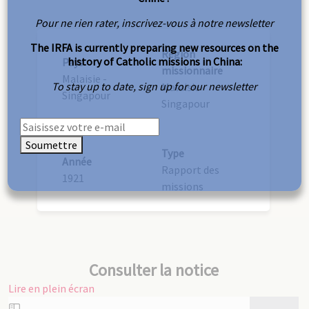
Pour ne rien rater, inscrivez-vous à notre newsletter
The IRFA is currently preparing new resources on the
Région
history of Catholic missions in China:
Pays
missionnaire
Malaisie -
To stay up to date, sign up for our newsletter
Malaisie-
Singapour
Singapour
Soumettre
Type
Année
Rapport des
1921
missions
Consulter la notice
Lire en plein écran
Aller