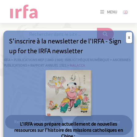
SE
MENU
CONNE
/
S'INSC
X
S'inscrire à la newsletter de l'IRFA - Sign
SE
up for the IRFA newsletter
CONNE
/ S'INSC
IRFA
>
PUBLICATIONS MEP (1840-1964) : BIBLIOTHÈQUE NUMÉRIQUE
>
ANCIENNES
PUBLICATIONS
>
RAPPORT ANNUEL 1921
>
MALACCA
FE
Malacca
Retour à la recherche
Extraits de la même
L’IRFA vous prépare actuellement de nouvelles
année
ressources sur l’histoire des missions catholiques en
Chine :