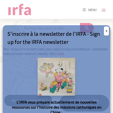
SE
MENU
CONNE
/
S'INSC
X
S'inscrire à la newsletter de l'IRFA - Sign
SE
up for the IRFA newsletter
CONNE
/ S'INSC
IRFA
>
PUBLICATIONS MEP (1840-1964) : BIBLIOTHÈQUE NUMÉRIQUE
>
ANCIENNES
PUBLICATIONS
>
RAPPORT ANNUEL 1922
>
SIAM
FE
Siam
Retour à la recherche
Extraits de la même
L’IRFA vous prépare actuellement de nouvelles
année
ressources sur l’histoire des missions catholiques en
Chine :