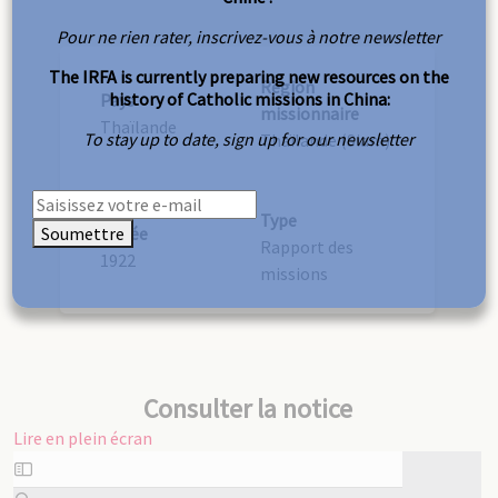
Pour ne rien rater, inscrivez-vous à notre newsletter
The IRFA is currently preparing new resources on the
Région
history of Catholic missions in China:
Pays
missionnaire
Thaïlande
To stay up to date, sign up for our newsletter
Thaïlande (Siam)
Type
Soumettre
Année
Rapport des
1922
missions
Consulter la notice
Lire en plein écran
Aller
au