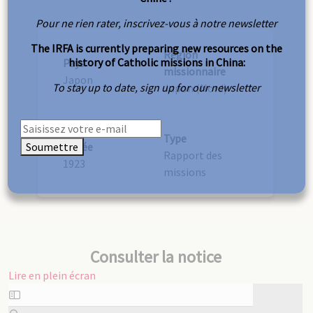
Pour ne rien rater, inscrivez-vous à notre newsletter
The IRFA is currently preparing new resources on the
Région
history of Catholic missions in China:
Pays
missionnaire
Japon
To stay up to date, sign up for our newsletter
Japon (Nord)
Type
Soumettre
Année
Rapport des
1923
missions
Consulter la notice
Lire en plein écran
Aller
au