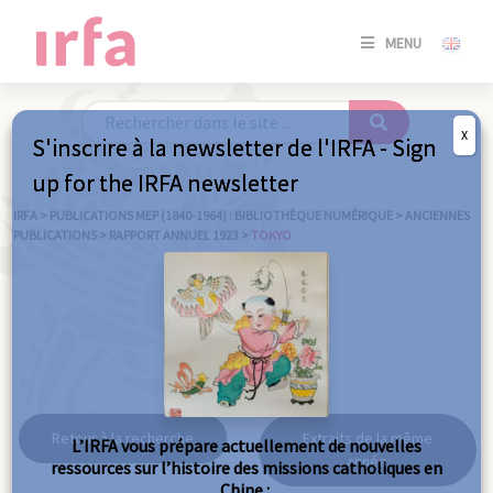
SE
MENU
CONNE
/
S'INSC
X
S'inscrire à la newsletter de l'IRFA - Sign
SE
up for the IRFA newsletter
CONNE
/ S'INSC
IRFA
>
PUBLICATIONS MEP (1840-1964) : BIBLIOTHÈQUE NUMÉRIQUE
>
ANCIENNES
PUBLICATIONS
>
RAPPORT ANNUEL 1923
>
TOKYO
FE
Tokyo
Retour à la recherche
Extraits de la même
L’IRFA vous prépare actuellement de nouvelles
année
ressources sur l’histoire des missions catholiques en
Chine :