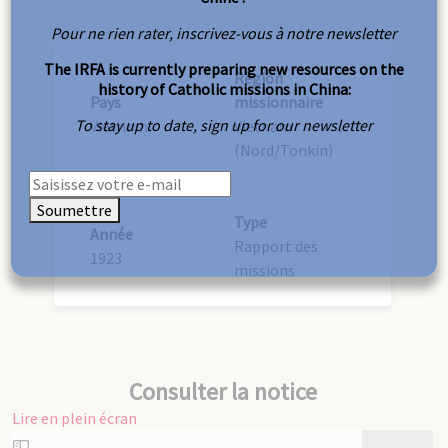
Pour ne rien rater, inscrivez-vous à notre newsletter
The IRFA is currently preparing new resources on the
Région
history of Catholic missions in China:
Pays
missionnaire
To stay up to date, sign up for our newsletter
Vietnam
Vietnam
(Nord/Tonkin)
Soumettre
Type
Année
Rapport des
1923
missions
Consulter la notice
Lire en plein écran
Aller