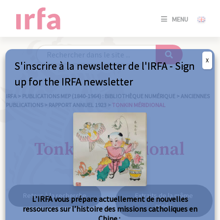
SE
MENU
CONNE
/
S'INSC
X
S'inscrire à la newsletter de l'IRFA - Sign
SE
up for the IRFA newsletter
CONNE
/ S'INSC
IRFA
>
PUBLICATIONS MEP (1840-1964) : BIBLIOTHÈQUE NUMÉRIQUE
>
ANCIENNES
PUBLICATIONS
>
RAPPORT ANNUEL 1923
>
TONKIN MÉRIDIONAL
FE
Tonkin méridional
Retour à la recherche
Extraits de la même
L’IRFA vous prépare actuellement de nouvelles
année
ressources sur l’histoire des missions catholiques en
Chine :