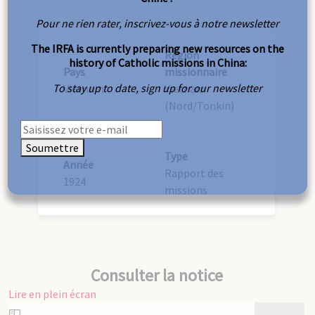
Pour ne rien rater, inscrivez-vous à notre newsletter
The IRFA is currently preparing new resources on the
Région
history of Catholic missions in China:
Pays
missionnaire
To stay up to date, sign up for our newsletter
Vietnam
Vietnam
(Nord/Tonkin)
Soumettre
Type
Année
Rapport des
1924
missions
Consulter la notice
Lire en plein écran
Aller