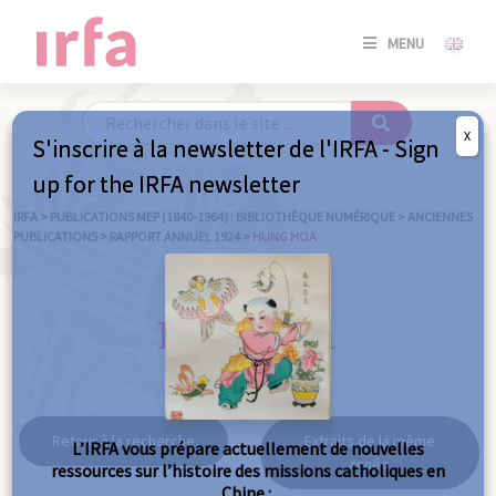
SE
MENU
CONNE
/
S'INSC
X
S'inscrire à la newsletter de l'IRFA - Sign
SE
up for the IRFA newsletter
CONNE
/ S'INSC
IRFA
>
PUBLICATIONS MEP (1840-1964) : BIBLIOTHÈQUE NUMÉRIQUE
>
ANCIENNES
PUBLICATIONS
>
RAPPORT ANNUEL 1924
>
HUNG HOA
FE
Hung Hoa
Retour à la recherche
Extraits de la même
L’IRFA vous prépare actuellement de nouvelles
année
ressources sur l’histoire des missions catholiques en
Chine :