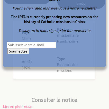
année
Pour ne rien rater, inscrivez-vous à notre newsletter
The IRFA is currently preparing new resources on the
history of Catholic missions in China:
Région
To stay up to date, sign up for our newsletter
Pays
missionnaire
Chine
Mandchourie
Soumettre
Type
Année
Rapport des
1924
missions
Consulter la notice
Lire en plein écran