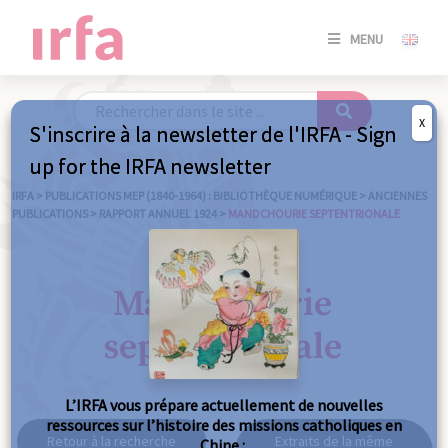
SE
MENU
CONNE
/
S'INSC
X
S'inscrire à la newsletter de l'IRFA - Sign
SE
up for the IRFA newsletter
CONNE
/ S'INSC
IRFA
>
PUBLICATIONS MEP (1840-1964) : BIBLIOTHÈQUE NUMÉRIQUE
>
ANCIENNES
PUBLICATIONS
>
RAPPORT ANNUEL 1924
>
MANDCHOURIE SEPTENTRIONALE
FE
Mandchourie
septentrionale
L’IRFA vous prépare actuellement de nouvelles
ressources sur l’histoire des missions catholiques en
Retour à la recherche
Extraits de la même
Chine :