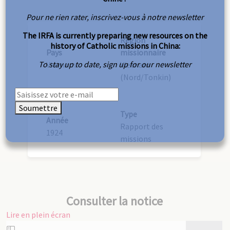
Pour ne rien rater, inscrivez-vous à notre newsletter
The IRFA is currently preparing new resources on the
Région
history of Catholic missions in China:
Pays
missionnaire
To stay up to date, sign up for our newsletter
Vietnam
Vietnam
(Nord/Tonkin)
Soumettre
Type
Année
Rapport des
1924
missions
Consulter la notice
Lire en plein écran
Aller