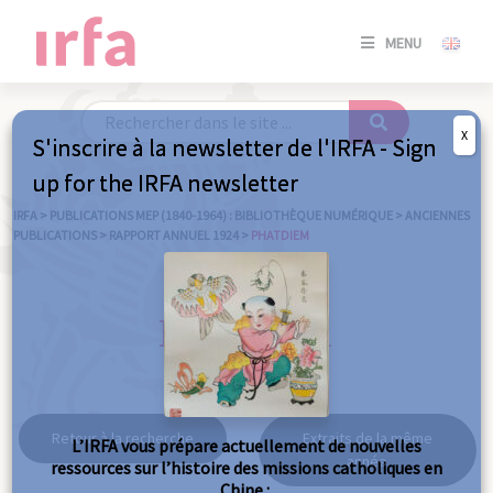
SE
MENU
CONNE
/
S'INSC
X
S'inscrire à la newsletter de l'IRFA - Sign
SE
up for the IRFA newsletter
CONNE
/ S'INSC
IRFA
>
PUBLICATIONS MEP (1840-1964) : BIBLIOTHÈQUE NUMÉRIQUE
>
ANCIENNES
PUBLICATIONS
>
RAPPORT ANNUEL 1924
>
PHATDIEM
FE
Phatdiem
Retour à la recherche
Extraits de la même
L’IRFA vous prépare actuellement de nouvelles
année
ressources sur l’histoire des missions catholiques en
Chine :