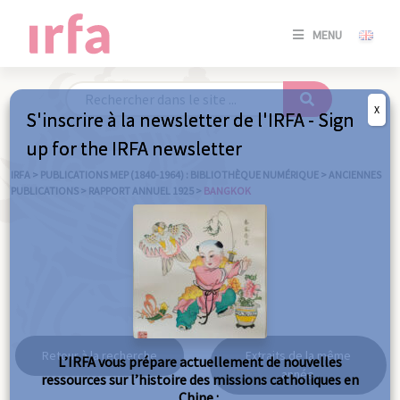
SE
MENU
CONNE
/
S'INSC
X
S'inscrire à la newsletter de l'IRFA - Sign
SE
up for the IRFA newsletter
CONNE
/ S'INSC
IRFA
>
PUBLICATIONS MEP (1840-1964) : BIBLIOTHÈQUE NUMÉRIQUE
>
ANCIENNES
PUBLICATIONS
>
RAPPORT ANNUEL 1925
>
BANGKOK
FE
Bangkok
Retour à la recherche
Extraits de la même
L’IRFA vous prépare actuellement de nouvelles
année
ressources sur l’histoire des missions catholiques en
Chine :