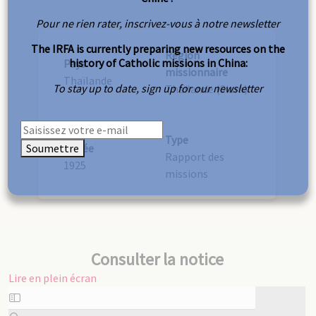
Pour ne rien rater, inscrivez-vous à notre newsletter
The IRFA is currently preparing new resources on the
Région
history of Catholic missions in China:
Pays
missionnaire
Thaïlande
To stay up to date, sign up for our newsletter
Thaïlande (Siam)
Type
Soumettre
Année
Rapport des
1925
missions
Consulter la notice
Lire en plein écran
Aller
au