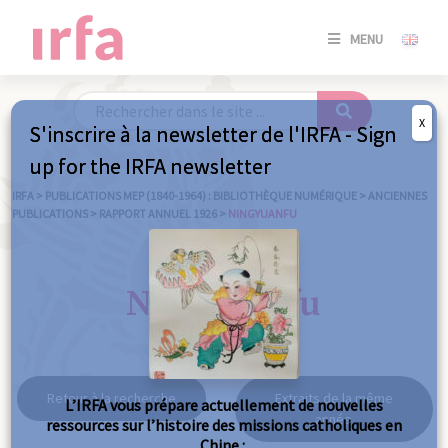
SE
MENU
CONNE
/
S'INSC
X
S'inscrire à la newsletter de l'IRFA - Sign
SE
up for the IRFA newsletter
CONNE
/ S'INSC
IRFA
>
PUBLICATIONS MEP (1840-1964) : BIBLIOTHÈQUE NUMÉRIQUE
>
ANCIENNES
PUBLICATIONS
>
RAPPORT ANNUEL 1926
>
NINGYUANFU
FE
Ningyuanfu
Retour à la recherche
Extraits de la même
L’IRFA vous prépare actuellement de nouvelles
année
ressources sur l’histoire des missions catholiques en
Chine :