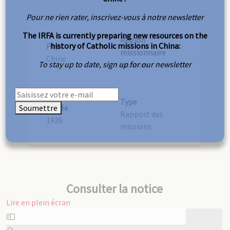
Pour ne rien rater, inscrivez-vous à notre newsletter
The IRFA is currently preparing new resources on the
Région
history of Catholic missions in China:
Pays
missionnaire
Chine
To stay up to date, sign up for our newsletter
Sichuan
Type
Soumettre
Année
Rapport des
1926
missions
Consulter la notice
Lire en plein écran
Aller
au