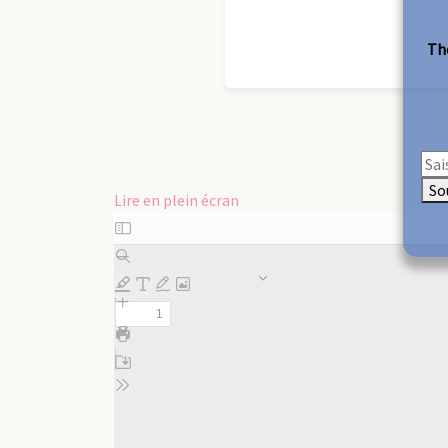
The
So
Lire en plein écran
Aller
au
contenu
PDF