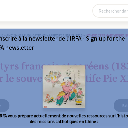
UE
>
ANCIENNES PUBLICATIONS
>
RAPPORT ANNUEL 1926
>
NOMS DES 79 MARTYRS FRANÇ
nscrire à la newsletter de l'IRFA - Sign up for the
FA newsletter
yrs français et coréens (18
le souverain pointife Pie XI 
e
Ext
IRFA vous prépare actuellement de nouvelles ressources sur l’histo
des missions catholiques en Chine :