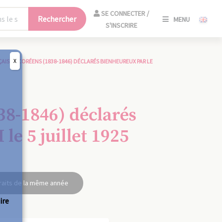
SE
SE CONNECTER /
Rechercher
MENU
CONNECT
S'INSCRIRE
/
S'INSCRIR
X
AIS ET CORÉENS (1838-1846) DÉCLARÉS BIENHEUREUX PAR LE
FERM
38-1846) déclarés
le 5 juillet 1925
raits de la même année
ire