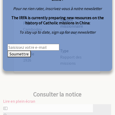
Pour ne rien rater, inscrivez-vous à notre newsletter
The IRFA is currently preparing new resources on the
Région
history of Catholic missions in China:
Pays
missionnaire
Cambodge
To stay up to date, sign up for our newsletter
Cambodge
Type
Soumettre
Année
Rapport des
1926
missions
Consulter la notice
Lire en plein écran
Aller
au