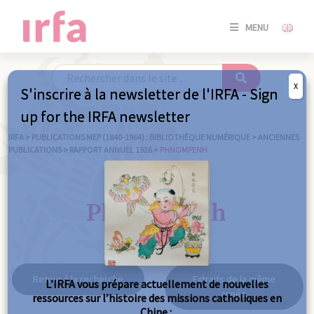
SE
MENU
CONNE
/
S'INSC
X
S'inscrire à la newsletter de l'IRFA - Sign
SE
up for the IRFA newsletter
CONNE
/ S'INSC
IRFA
>
PUBLICATIONS MEP (1840-1964) : BIBLIOTHÈQUE NUMÉRIQUE
>
ANCIENNES
PUBLICATIONS
>
RAPPORT ANNUEL 1926
>
PHNOMPENH
FE
Phnompenh
Retour à la recherche
Extraits de la même
L’IRFA vous prépare actuellement de nouvelles
année
ressources sur l’histoire des missions catholiques en
Chine :