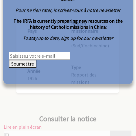
Pour ne rien rater, inscrivez-vous à notre newsletter
The IRFA is currently preparing new resources on the
Région
history of Catholic missions in China:
Pays
missionnaire
To stay up to date, sign up for our newsletter
Vietnam
Vietnam
(Sud/Cochinchine)
Soumettre
Type
Année
Rapport des
1926
missions
Consulter la notice
Lire en plein écran
Aller