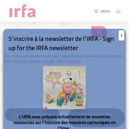
SE
MENU
CONNE
/
S'INSC
X
S'inscrire à la newsletter de l'IRFA - Sign
SE
up for the IRFA newsletter
CONNE
/ S'INSC
IRFA
>
PUBLICATIONS MEP (1840-1964) : BIBLIOTHÈQUE NUMÉRIQUE
>
ANCIENNES
PUBLICATIONS
>
RAPPORT ANNUEL 1926
>
QUINHON
FE
Quinhon
Retour à la recherche
Extraits de la même
L’IRFA vous prépare actuellement de nouvelles
année
ressources sur l’histoire des missions catholiques en
Chine :