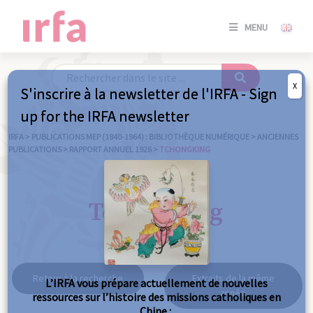
SE
MENU
CONNE
/
S'INSC
X
S'inscrire à la newsletter de l'IRFA - Sign
SE
up for the IRFA newsletter
CONNE
/ S'INSC
IRFA
>
PUBLICATIONS MEP (1840-1964) : BIBLIOTHÈQUE NUMÉRIQUE
>
ANCIENNES
PUBLICATIONS
>
RAPPORT ANNUEL 1926
>
TCHONGKING
FE
Tchongking
Retour à la recherche
Extraits de la même
L’IRFA vous prépare actuellement de nouvelles
année
ressources sur l’histoire des missions catholiques en
Chine :