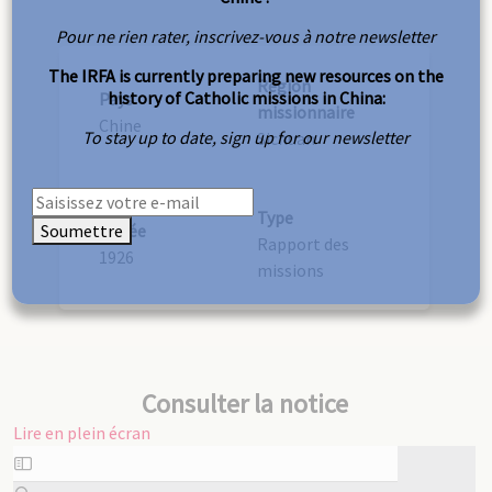
Pour ne rien rater, inscrivez-vous à notre newsletter
The IRFA is currently preparing new resources on the
Région
history of Catholic missions in China:
Pays
missionnaire
Chine
To stay up to date, sign up for our newsletter
Sichuan
Type
Soumettre
Année
Rapport des
1926
missions
Consulter la notice
Lire en plein écran
Aller
au