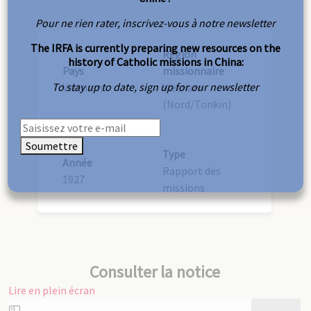
Pour ne rien rater, inscrivez-vous à notre newsletter
The IRFA is currently preparing new resources on the
Région
history of Catholic missions in China:
Pays
missionnaire
To stay up to date, sign up for our newsletter
Vietnam
Vietnam
(Nord/Tonkin)
Soumettre
Type
Année
Rapport des
1927
missions
Consulter la notice
Lire en plein écran
Aller