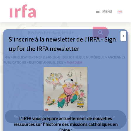
SE
MENU
CONNE
/
S'INSC
X
S'inscrire à la newsletter de l'IRFA - Sign
SE
up for the IRFA newsletter
CONNE
/ S'INSC
IRFA
>
PUBLICATIONS MEP (1840-1964) : BIBLIOTHÈQUE NUMÉRIQUE
>
ANCIENNES
PUBLICATIONS
>
RAPPORT ANNUEL 1927
>
PHATDIEM
FE
Phatdiem
Retour à la recherche
Extraits de la même
L’IRFA vous prépare actuellement de nouvelles
année
ressources sur l’histoire des missions catholiques en
Chine :