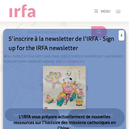
SE
MENU
CONNE
/
S'INSC
X
S'inscrire à la newsletter de l'IRFA - Sign
SE
up for the IRFA newsletter
CONNE
/ S'INSC
IRFA
>
PUBLICATIONS MEP (1840-1964) : BIBLIOTHÈQUE NUMÉRIQUE
>
ANCIENNES
PUBLICATIONS
>
RAPPORT ANNUEL 1927
>
TATSIENLOU
FE
Tatsienlou
Retour à la recherche
Extraits de la même
L’IRFA vous prépare actuellement de nouvelles
année
ressources sur l’histoire des missions catholiques en
Chine :