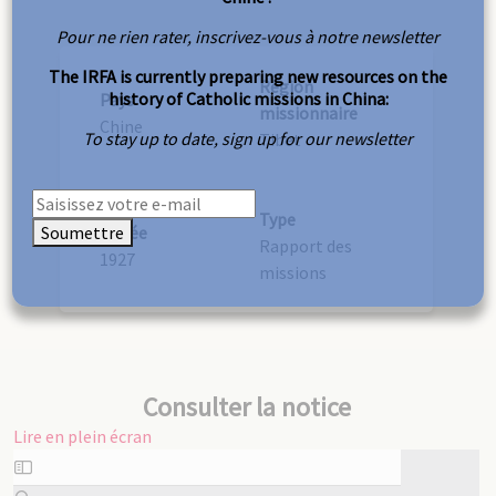
Pour ne rien rater, inscrivez-vous à notre newsletter
The IRFA is currently preparing new resources on the
Région
history of Catholic missions in China:
Pays
missionnaire
Chine
To stay up to date, sign up for our newsletter
Tibet
Type
Soumettre
Année
Rapport des
1927
missions
Consulter la notice
Lire en plein écran
Aller
au