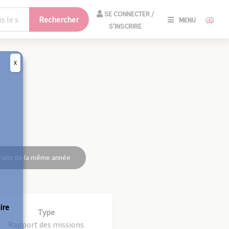
SE
SE CONNECTER /
Rechercher
MENU
CONNECT
S'INSCRIRE
/
S'INSCRIR
X
FERM
raits de la même année
ire
Type
Rapport des missions