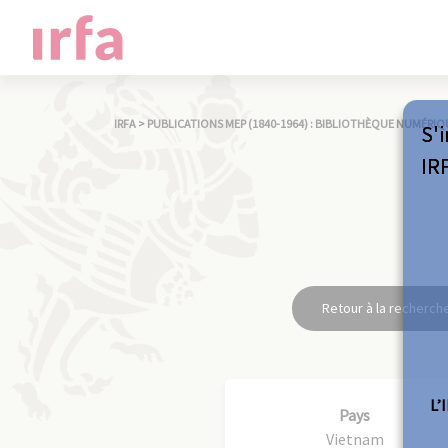
IRFA
>
PUBLICATIONS MEP (1840-1964) : BIBLIOTHÈQUE NUMÉRIQ
S'i
IR
Retour à la recherch
L’
Pays
Vietnam