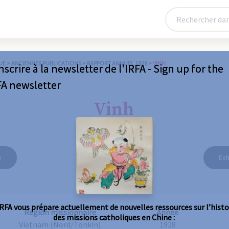
UE
>
ANCIENNES PUBLICATIONS
>
RAPPORT ANNUEL 1928
>
VINH
nscrire à la newsletter de l'IRFA - Sign up for the
FA newsletter
Vinh
e
Ext
IRFA vous prépare actuellement de nouvelles ressources sur l’histo
Région missionnaire
Année
des missions catholiques en Chine :
Vietnam (Nord/Tonkin)
1928