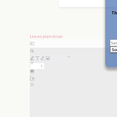
The
Lire en plein écran
Aller
au
So
contenu
PDF