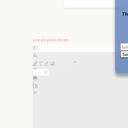
The
Lire en plein écran
Aller
au
So
contenu
PDF