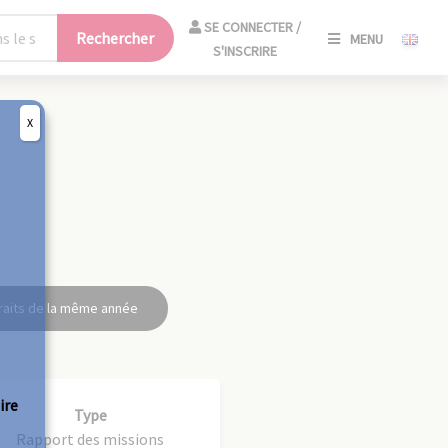
SE
SE CONNECTER /
Rechercher
MENU
CONNECT
S'INSCRIRE
/
S'INSCRIR
X
FERM
raits de la même année
ire
Type
Rapport des missions