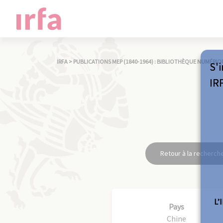
IRFA
>
PUBLICATIONS MEP (1840-1964) : BIBLIOTHÈQUE NUMÉRIQ
S'i
IR
Retour à la recherch
L’
Pays
Chine