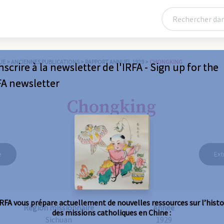
UE
>
ANCIENNES PUBLICATIONS
>
RAPPORT ANNUEL 1929
>
CHONGKING
nscrire à la newsletter de l'IRFA - Sign up for the
FA newsletter
Chongking
e
Ext
IRFA vous prépare actuellement de nouvelles ressources sur l’histo
Région missionnaire
Année
des missions catholiques en Chine :
Sichuan
1929