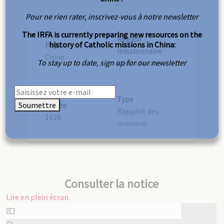
Pour ne rien rater, inscrivez-vous à notre newsletter
The IRFA is currently preparing new resources on the
Région
history of Catholic missions in China:
Pays
missionnaire
Chine
To stay up to date, sign up for our newsletter
Mandchourie
Type
Soumettre
Année
Rapport des
1929
missions
Consulter la notice
Lire en plein écran
Aller
au