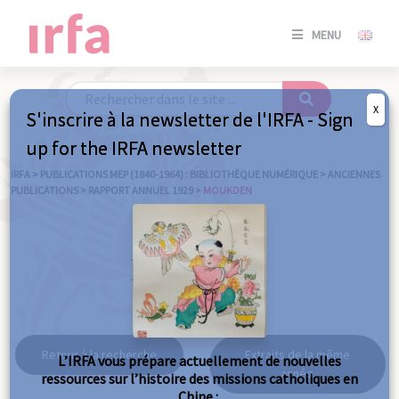
SE
MENU
CONNE
/
S'INSC
X
S'inscrire à la newsletter de l'IRFA - Sign
SE
up for the IRFA newsletter
CONNE
/ S'INSC
IRFA
>
PUBLICATIONS MEP (1840-1964) : BIBLIOTHÈQUE NUMÉRIQUE
>
ANCIENNES
PUBLICATIONS
>
RAPPORT ANNUEL 1929
>
MOUKDEN
FE
Moukden
Retour à la recherche
Extraits de la même
L’IRFA vous prépare actuellement de nouvelles
année
ressources sur l’histoire des missions catholiques en
Chine :