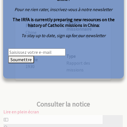
Pour ne rien rater, inscrivez-vous à notre newsletter
The IRFA is currently preparing new resources on the
Région
history of Catholic missions in China:
Pays
missionnaire
Chine
To stay up to date, sign up for our newsletter
Guangdong
Type
Soumettre
Année
Rapport des
1930
missions
Consulter la notice
Lire en plein écran
Aller
au