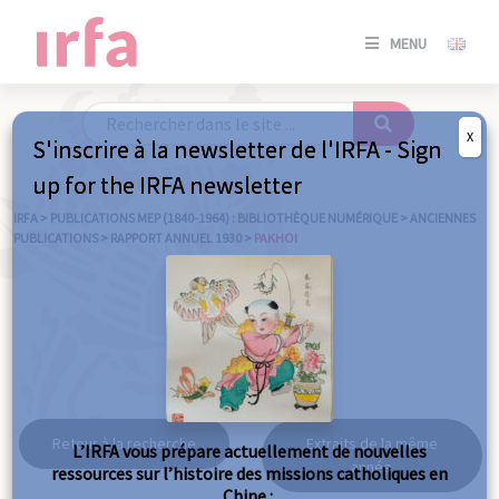
SE
MENU
CONNE
/
S'INSC
X
S'inscrire à la newsletter de l'IRFA - Sign
SE
up for the IRFA newsletter
CONNE
/ S'INSC
IRFA
>
PUBLICATIONS MEP (1840-1964) : BIBLIOTHÈQUE NUMÉRIQUE
>
ANCIENNES
PUBLICATIONS
>
RAPPORT ANNUEL 1930
>
PAKHOI
FE
Pakhoi
Retour à la recherche
Extraits de la même
L’IRFA vous prépare actuellement de nouvelles
année
ressources sur l’histoire des missions catholiques en
Chine :