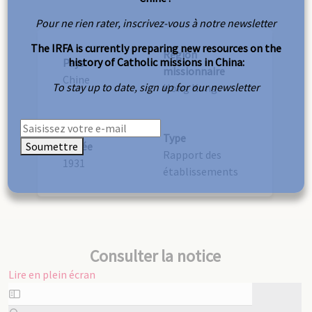
Pour ne rien rater, inscrivez-vous à notre newsletter
The IRFA is currently preparing new resources on the
Région
history of Catholic missions in China:
Pays
missionnaire
Chine
To stay up to date, sign up for our newsletter
Hong Kong
Type
Soumettre
Année
Rapport des
1931
établissements
Consulter la notice
Lire en plein écran
Aller
au