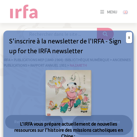
SE
MENU
CONNE
/
S'INSC
X
S'inscrire à la newsletter de l'IRFA - Sign
SE
up for the IRFA newsletter
CONNE
/ S'INSC
IRFA
>
PUBLICATIONS MEP (1840-1964) : BIBLIOTHÈQUE NUMÉRIQUE
>
ANCIENNES
PUBLICATIONS
>
RAPPORT ANNUEL 1931
>
NAZARETH
FE
Nazareth
Retour à la recherche
Extraits de la même
L’IRFA vous prépare actuellement de nouvelles
année
ressources sur l’histoire des missions catholiques en
Chine :