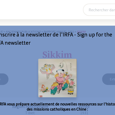
UE
>
ANCIENNES PUBLICATIONS
>
RAPPORT ANNUEL 1931
>
SIKKIM
nscrire à la newsletter de l'IRFA - Sign up for the
FA newsletter
Sikkim
e
Ext
IRFA vous prépare actuellement de nouvelles ressources sur l’histo
Région missionnaire
Année
des missions catholiques en Chine :
Tibet
1931