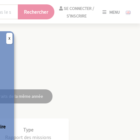
SE
SE CONNECTER /
Rechercher
MENU
CONNECT
S'INSCRIRE
/
S'INSCRIR
X
FERM
raits de la même année
ire
Type
Rapport des missions