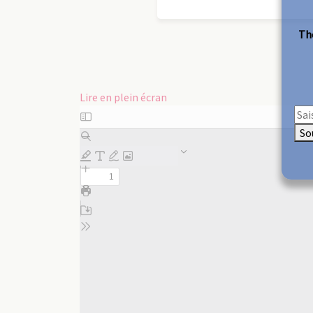
The
Lire en plein écran
Aller
au
So
contenu
PDF