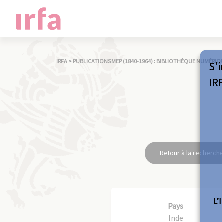
IRFA
>
PUBLICATIONS MEP (1840-1964) : BIBLIOTHÈQUE NUMÉRIQ
S'i
IR
Retour à la recherch
L’
Pays
Inde