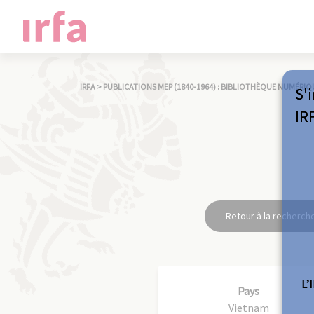
IRFA
>
PUBLICATIONS MEP (1840-1964) : BIBLIOTHÈQUE NUMÉRIQ
S'i
IR
Retour à la recherch
L’
Pays
Vietnam