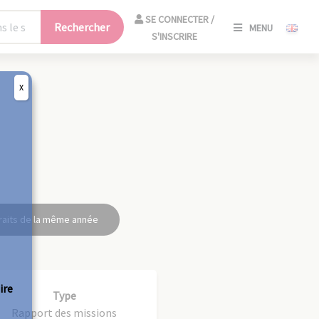
SE
SE CONNECTER /
Rechercher
MENU
CONNECT
S'INSCRIRE
/
S'INSCRIR
X
FERM
raits de la même année
ire
Type
Rapport des missions