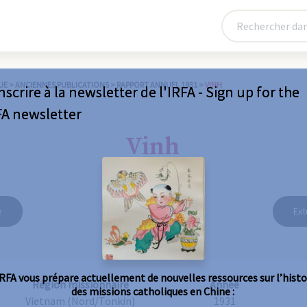
UE
>
ANCIENNES PUBLICATIONS
>
RAPPORT ANNUEL 1931
>
VINH
nscrire à la newsletter de l'IRFA - Sign up for the
FA newsletter
Vinh
e
Ext
IRFA vous prépare actuellement de nouvelles ressources sur l’histo
Région missionnaire
Année
des missions catholiques en Chine :
Vietnam (Nord/Tonkin)
1931