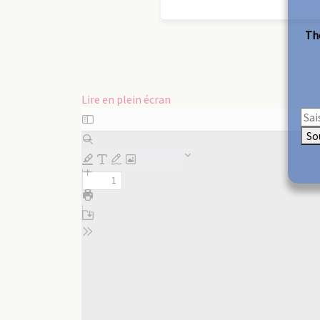
The
Lire en plein écran
Aller
au
So
contenu
PDF