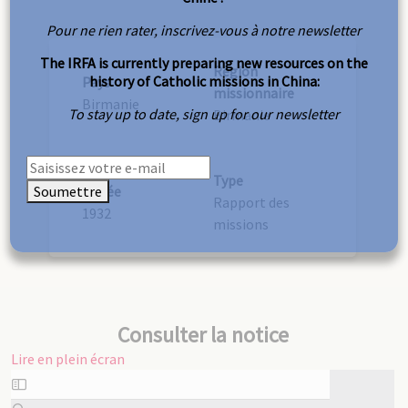
Pour ne rien rater, inscrivez-vous à notre newsletter
The IRFA is currently preparing new resources on the
Région
history of Catholic missions in China:
Pays
missionnaire
Birmanie
To stay up to date, sign up for our newsletter
Birmanie
Type
Soumettre
Année
Rapport des
1932
missions
Consulter la notice
Lire en plein écran
Aller
au