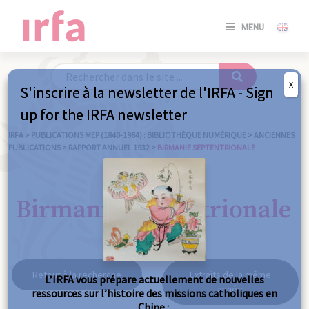
SE
MENU
CONNE
/
S'INSC
X
S'inscrire à la newsletter de l'IRFA - Sign
SE
up for the IRFA newsletter
CONNE
/ S'INSC
IRFA
>
PUBLICATIONS MEP (1840-1964) : BIBLIOTHÈQUE NUMÉRIQUE
>
ANCIENNES
PUBLICATIONS
>
RAPPORT ANNUEL 1932
>
BIRMANIE SEPTENTRIONALE
FE
Birmanie septentrionale
Retour à la recherche
Extraits de la même
L’IRFA vous prépare actuellement de nouvelles
année
ressources sur l’histoire des missions catholiques en
Chine :