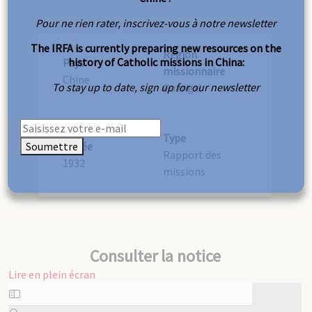
Pour ne rien rater, inscrivez-vous à notre newsletter
The IRFA is currently preparing new resources on the
Région
history of Catholic missions in China:
Pays
missionnaire
Chine
To stay up to date, sign up for our newsletter
Guangxi
Type
Soumettre
Année
Rapport des
1932
missions
Consulter la notice
Lire en plein écran
Aller
au