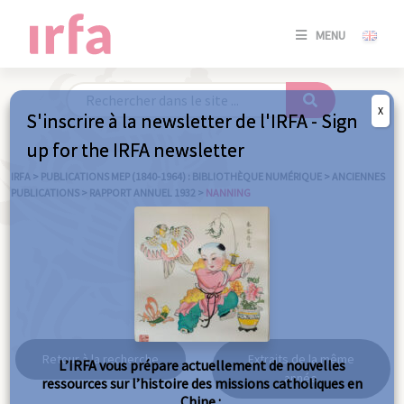
SE
MENU
CONNE
/
S'INSC
X
S'inscrire à la newsletter de l'IRFA - Sign
SE
up for the IRFA newsletter
CONNE
/ S'INSC
IRFA
>
PUBLICATIONS MEP (1840-1964) : BIBLIOTHÈQUE NUMÉRIQUE
>
ANCIENNES
PUBLICATIONS
>
RAPPORT ANNUEL 1932
>
NANNING
FE
Nanning
Retour à la recherche
Extraits de la même
L’IRFA vous prépare actuellement de nouvelles
année
ressources sur l’histoire des missions catholiques en
Chine :