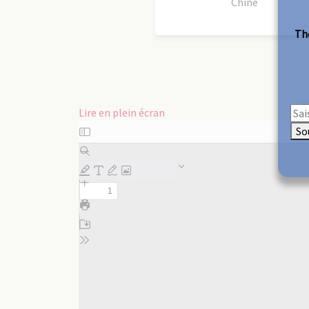
Chine
The
Lire en plein écran
Aller
So
au
contenu
PDF