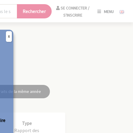
SE
SE CONNECTER /
Rechercher
MENU
CONNECT
S'INSCRIRE
/
S'INSCRIR
X
FERM
raits de la même année
ire
Type
Rapport des