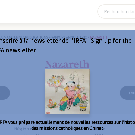
UE
>
ANCIENNES PUBLICATIONS
>
RAPPORT ANNUEL 1932
>
NAZARETH
nscrire à la newsletter de l'IRFA - Sign up for the
FA newsletter
Nazareth
e
Ext
IRFA vous prépare actuellement de nouvelles ressources sur l’histo
des missions catholiques en Chine :
Région missionnaire
Année