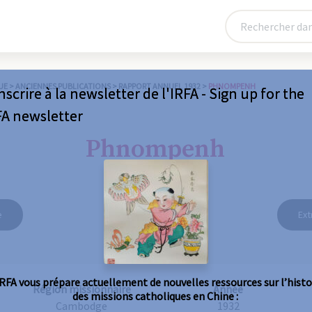
UE
>
ANCIENNES PUBLICATIONS
>
RAPPORT ANNUEL 1932
>
PHNOMPENH
nscrire à la newsletter de l'IRFA - Sign up for the
FA newsletter
Phnompenh
e
Ext
IRFA vous prépare actuellement de nouvelles ressources sur l’histo
Région missionnaire
Année
des missions catholiques en Chine :
Cambodge
1932