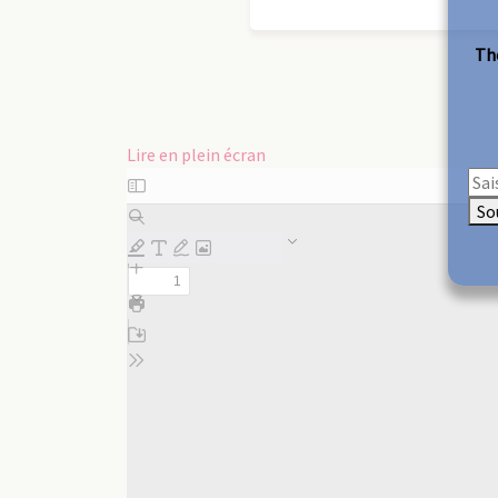
The
Lire en plein écran
Aller
au
So
contenu
PDF