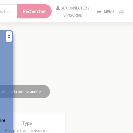
SE
SE CONNECTER /
Rechercher
MENU
CONNECT
S'INSCRIRE
/
S'INSCRIR
X
FERM
raits de la même année
ire
Type
Rapport des missions