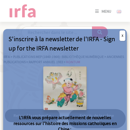
SE
MENU
CONNE
/
S'INSC
X
S'inscrire à la newsletter de l'IRFA - Sign
SE
up for the IRFA newsletter
CONNE
/ S'INSC
IRFA
>
PUBLICATIONS MEP (1840-1964) : BIBLIOTHÈQUE NUMÉRIQUE
>
ANCIENNES
PUBLICATIONS
>
RAPPORT ANNUEL 1933
>
KONTUM
FE
Kontum
Retour à la recherche
Extraits de la même
L’IRFA vous prépare actuellement de nouvelles
année
ressources sur l’histoire des missions catholiques en
Chine :