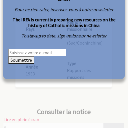
Pour ne rien rater, inscrivez-vous à notre newsletter
The IRFA is currently preparing new resources on the
Région
history of Catholic missions in China:
Pays
missionnaire
To stay up to date, sign up for our newsletter
Vietnam
Vietnam
(Sud/Cochinchine)
Soumettre
Type
Année
Rapport des
1933
missions
Consulter la notice
Lire en plein écran
Aller