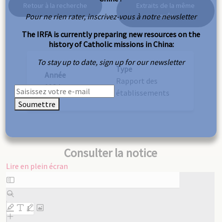
Retour à la recherche
Extraits de la même
Pour ne rien rater, inscrivez-vous à notre newsletter
année
The IRFA is currently preparing new resources on the
history of Catholic missions in China:
To stay up to date, sign up for our newsletter
Type
Année
Rapport des
1934
établissements
Soumettre
Consulter la notice
Lire en plein écran
Aller
au
contenu
PDF