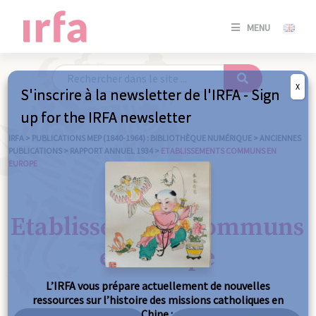
SE
MENU
CONNE
/
S'INSC
X
S'inscrire à la newsletter de l'IRFA - Sign
SE
up for the IRFA newsletter
CONNE
/ S'INSC
IRFA
>
PUBLICATIONS MEP (1840-1964) : BIBLIOTHÈQUE NUMÉRIQUE
>
ANCIENNES
PUBLICATIONS
>
RAPPORT ANNUEL 1934
>
ETABLISSEMENTS COMMUNS EN
EUROPE
FE
Etablissements communs
en Europe
L’IRFA vous prépare actuellement de nouvelles
ressources sur l’histoire des missions catholiques en
Chine :