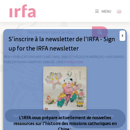
SE
MENU
CONNE
/
S'INSC
X
S'inscrire à la newsletter de l'IRFA - Sign
SE
up for the IRFA newsletter
CONNE
/ S'INSC
IRFA
>
PUBLICATIONS MEP (1840-1964) : BIBLIOTHÈQUE NUMÉRIQUE
>
ANCIENNES
PUBLICATIONS
>
RAPPORT ANNUEL 1934
>
HUNG HOA
FE
Hung hoa
Retour à la recherche
Extraits de la même
L’IRFA vous prépare actuellement de nouvelles
année
ressources sur l’histoire des missions catholiques en
Chine :