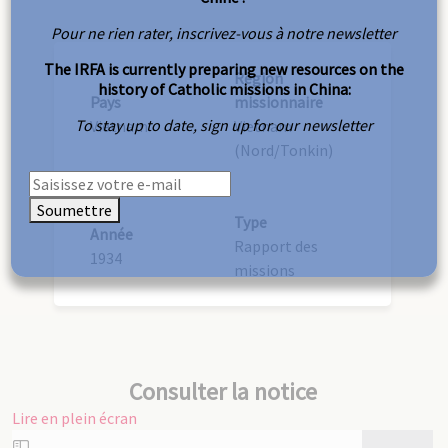
Pour ne rien rater, inscrivez-vous à notre newsletter
The IRFA is currently preparing new resources on the
Région
history of Catholic missions in China:
Pays
missionnaire
To stay up to date, sign up for our newsletter
Vietnam
Vietnam
(Nord/Tonkin)
Soumettre
Type
Année
Rapport des
1934
missions
Consulter la notice
Lire en plein écran
Aller