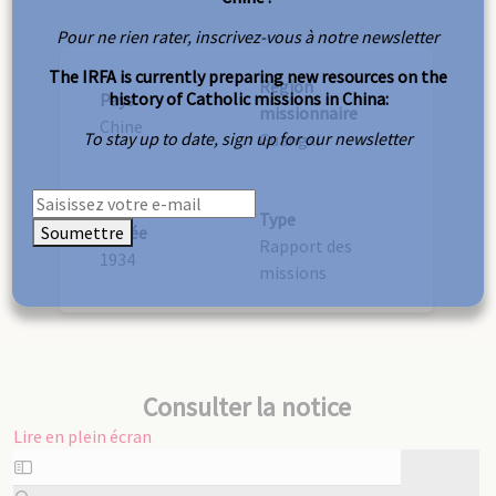
Pour ne rien rater, inscrivez-vous à notre newsletter
The IRFA is currently preparing new resources on the
Région
history of Catholic missions in China:
Pays
missionnaire
Chine
To stay up to date, sign up for our newsletter
Guangxi
Type
Soumettre
Année
Rapport des
1934
missions
Consulter la notice
Lire en plein écran
Aller
au