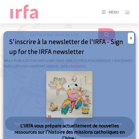
SE
MENU
CONNE
/
S'INSC
X
S'inscrire à la newsletter de l'IRFA - Sign
SE
up for the IRFA newsletter
CONNE
/ S'INSC
IRFA
>
PUBLICATIONS MEP (1840-1964) : BIBLIOTHÈQUE NUMÉRIQUE
>
ANCIENNES
PUBLICATIONS
>
RAPPORT ANNUEL 1934
>
NANNING
FE
Nanning
Retour à la recherche
Extraits de la même
L’IRFA vous prépare actuellement de nouvelles
année
ressources sur l’histoire des missions catholiques en
Chine :