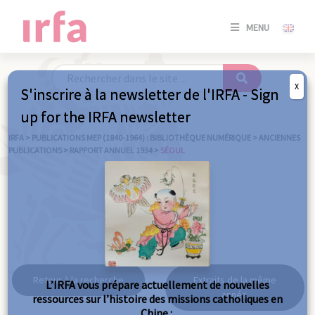
SE
MENU
CONNE
/
S'INSC
X
S'inscrire à la newsletter de l'IRFA - Sign
SE
up for the IRFA newsletter
CONNE
/ S'INSC
IRFA
>
PUBLICATIONS MEP (1840-1964) : BIBLIOTHÈQUE NUMÉRIQUE
>
ANCIENNES
PUBLICATIONS
>
RAPPORT ANNUEL 1934
>
SÉOUL
FE
Séoul
Retour à la recherche
Extraits de la même
L’IRFA vous prépare actuellement de nouvelles
année
ressources sur l’histoire des missions catholiques en
Chine :