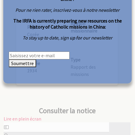
Pour ne rien rater, inscrivez-vous à notre newsletter
The IRFA is currently preparing new resources on the
Région
history of Catholic missions in China:
Pays
missionnaire
Corée
To stay up to date, sign up for our newsletter
Corée
Type
Soumettre
Année
Rapport des
1934
missions
Consulter la notice
Lire en plein écran
Aller
au