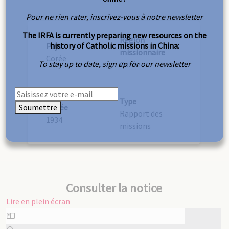
Pour ne rien rater, inscrivez-vous à notre newsletter
The IRFA is currently preparing new resources on the
Région
history of Catholic missions in China:
Pays
missionnaire
Corée
To stay up to date, sign up for our newsletter
Corée
Type
Soumettre
Année
Rapport des
1934
missions
Consulter la notice
Lire en plein écran
Aller
au