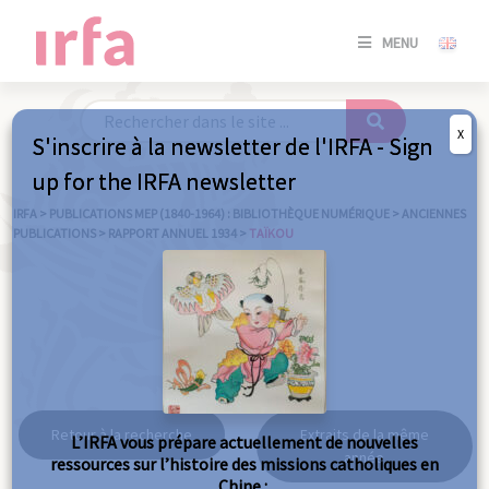
SE
MENU
CONNE
/
S'INSC
X
S'inscrire à la newsletter de l'IRFA - Sign
SE
up for the IRFA newsletter
CONNE
/ S'INSC
IRFA
>
PUBLICATIONS MEP (1840-1964) : BIBLIOTHÈQUE NUMÉRIQUE
>
ANCIENNES
PUBLICATIONS
>
RAPPORT ANNUEL 1934
>
TAÏKOU
FE
Taïkou
Retour à la recherche
Extraits de la même
L’IRFA vous prépare actuellement de nouvelles
année
ressources sur l’histoire des missions catholiques en
Chine :