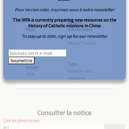
Pour ne rien rater, inscrivez-vous à notre newsletter
The IRFA is currently preparing new resources on the
Région
history of Catholic missions in China:
Pays
missionnaire
To stay up to date, sign up for our newsletter
Vietnam
Vietnam
(Nord/Tonkin)
Soumettre
Type
Année
Rapport des
1935
missions
Consulter la notice
Lire en plein écran
Aller