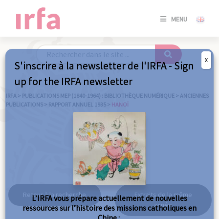
SE
MENU
CONNE
/
S'INSC
X
S'inscrire à la newsletter de l'IRFA - Sign
SE
up for the IRFA newsletter
CONNE
/ S'INSC
IRFA
>
PUBLICATIONS MEP (1840-1964) : BIBLIOTHÈQUE NUMÉRIQUE
>
ANCIENNES
PUBLICATIONS
>
RAPPORT ANNUEL 1935
>
HANOÏ
FE
Hanoï
Retour à la recherche
Extraits de la même
L’IRFA vous prépare actuellement de nouvelles
année
ressources sur l’histoire des missions catholiques en
Chine :