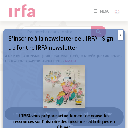
SE
MENU
CONNE
/
S'INSC
X
S'inscrire à la newsletter de l'IRFA - Sign
SE
up for the IRFA newsletter
CONNE
/ S'INSC
IRFA
>
PUBLICATIONS MEP (1840-1964) : BIBLIOTHÈQUE NUMÉRIQUE
>
ANCIENNES
PUBLICATIONS
>
RAPPORT ANNUEL 1935
>
MYSORE
FE
Mysore
Retour à la recherche
Extraits de la même
L’IRFA vous prépare actuellement de nouvelles
année
ressources sur l’histoire des missions catholiques en
Chine :