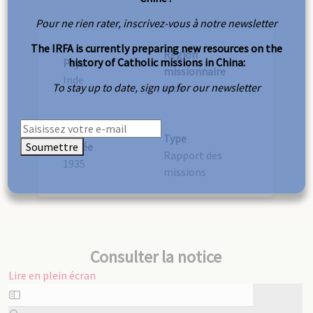
Pour ne rien rater, inscrivez-vous à notre newsletter
The IRFA is currently preparing new resources on the
Région
history of Catholic missions in China:
Pays
missionnaire
Inde
To stay up to date, sign up for our newsletter
Inde
Type
Soumettre
Année
Rapport des
1935
missions
Consulter la notice
Lire en plein écran
Aller
au