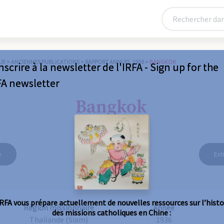
UE
>
ANCIENNES PUBLICATIONS
>
RAPPORT ANNUEL 1936
>
BANGKOK
nscrire à la newsletter de l'IRFA - Sign up for the
FA newsletter
Bangkok
e
Ext
IRFA vous prépare actuellement de nouvelles ressources sur l’histo
Région missionnaire
Année
des missions catholiques en Chine :
Thaïlande (Siam)
1936