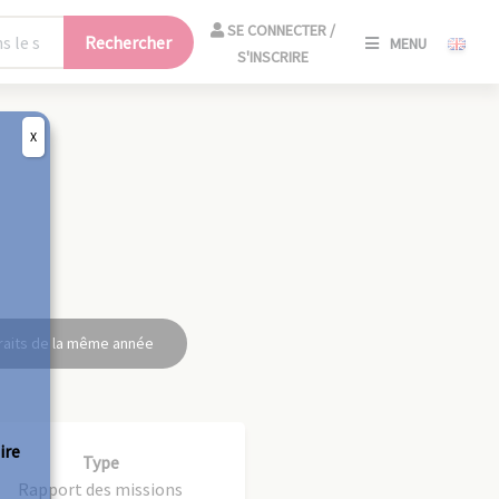
SE
SE CONNECTER /
Rechercher
MENU
CONNECT
S'INSCRIRE
/
S'INSCRIR
X
FERM
raits de la même année
ire
Type
Rapport des missions