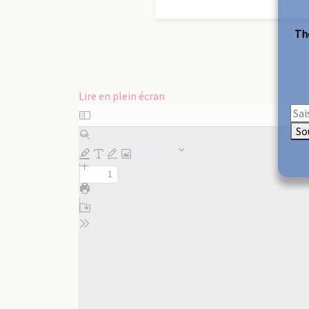
The
Lire en plein écran
Aller
au
So
contenu
PDF