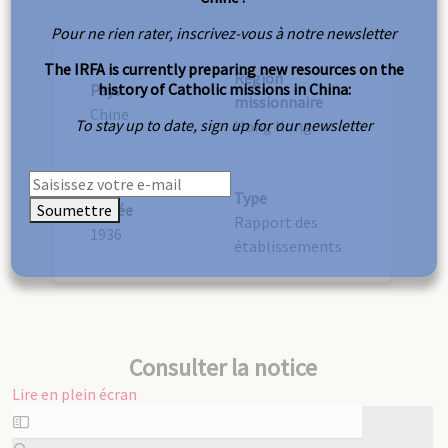
Pour ne rien rater, inscrivez-vous à notre newsletter
The IRFA is currently preparing new resources on the
Région
history of Catholic missions in China:
Pays
missionnaire
Chine
To stay up to date, sign up for our newsletter
Hong Kong
Type
Soumettre
Année
Rapport des
1936
établissements
Consulter la notice
Lire en plein écran
Aller
au