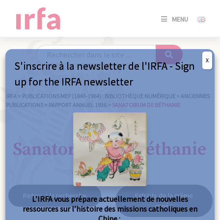
SE
MENU
CONNE
/
S'INSC
X
S'inscrire à la newsletter de l'IRFA - Sign
SE
up for the IRFA newsletter
CONNE
/ S'INSC
IRFA
>
PUBLICATIONS MEP (1840-1964) : BIBLIOTHÈQUE NUMÉRIQUE
>
ANCIENNES
PUBLICATIONS
>
RAPPORT ANNUEL 1936
>
SANATORIUM DE BÉTHANIE
FE
Sanatorium de Béthanie
Retour à la recherche
Extraits de la même
L’IRFA vous prépare actuellement de nouvelles
année
ressources sur l’histoire des missions catholiques en
Chine :