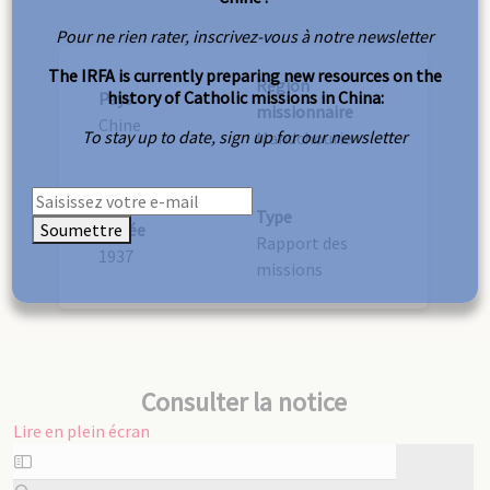
Pour ne rien rater, inscrivez-vous à notre newsletter
The IRFA is currently preparing new resources on the
Région
history of Catholic missions in China:
Pays
missionnaire
Chine
To stay up to date, sign up for our newsletter
Mandchourie
Type
Soumettre
Année
Rapport des
1937
missions
Consulter la notice
Lire en plein écran
Aller
au