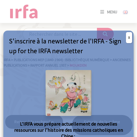
SE
MENU
CONNE
/
S'INSC
X
S'inscrire à la newsletter de l'IRFA - Sign
SE
up for the IRFA newsletter
CONNE
/ S'INSC
IRFA
>
PUBLICATIONS MEP (1840-1964) : BIBLIOTHÈQUE NUMÉRIQUE
>
ANCIENNES
PUBLICATIONS
>
RAPPORT ANNUEL 1937
>
MOUKDEN
FE
Moukden
Retour à la recherche
Extraits de la même
L’IRFA vous prépare actuellement de nouvelles
année
ressources sur l’histoire des missions catholiques en
Chine :