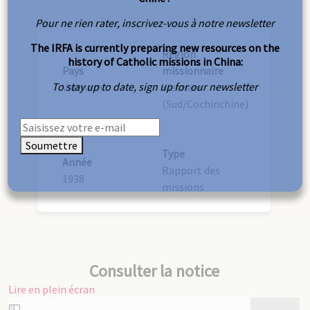
Pour ne rien rater, inscrivez-vous à notre newsletter
The IRFA is currently preparing new resources on the
Région
history of Catholic missions in China:
Pays
missionnaire
To stay up to date, sign up for our newsletter
Vietnam
Vietnam
(Sud/Cochinchine)
Soumettre
Type
Année
Rapport des
1938
missions
Consulter la notice
Lire en plein écran
Aller