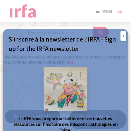
SE
MENU
CONNE
/
S'INSC
X
S'inscrire à la newsletter de l'IRFA - Sign
SE
up for the IRFA newsletter
CONNE
/ S'INSC
IRFA
>
PUBLICATIONS MEP (1840-1964) : BIBLIOTHÈQUE NUMÉRIQUE
>
ANCIENNES
PUBLICATIONS
>
RAPPORT ANNUEL 1938
>
HUÉ
FE
Hué
Retour à la recherche
Extraits de la même
L’IRFA vous prépare actuellement de nouvelles
année
ressources sur l’histoire des missions catholiques en
Chine :