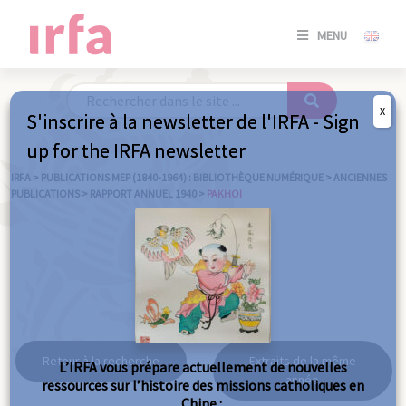
SE
MENU
CONNE
/
S'INSC
X
S'inscrire à la newsletter de l'IRFA - Sign
SE
up for the IRFA newsletter
CONNE
/ S'INSC
IRFA
>
PUBLICATIONS MEP (1840-1964) : BIBLIOTHÈQUE NUMÉRIQUE
>
ANCIENNES
PUBLICATIONS
>
RAPPORT ANNUEL 1940
>
PAKHOI
FE
Pakhoi
Retour à la recherche
Extraits de la même
L’IRFA vous prépare actuellement de nouvelles
année
ressources sur l’histoire des missions catholiques en
Chine :