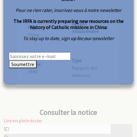
Pour ne rien rater, inscrivez-vous à notre newsletter
The IRFA is currently preparing new resources on the
Région
history of Catholic missions in China:
Pays
missionnaire
Chine
To stay up to date, sign up for our newsletter
Guangdong
Type
Soumettre
Année
Rapport des
1940
missions
Consulter la notice
Lire en plein écran
Aller
au