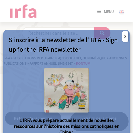
SE
MENU
CONNE
/
S'INSC
X
S'inscrire à la newsletter de l'IRFA - Sign
SE
up for the IRFA newsletter
CONNE
/ S'INSC
IRFA
>
PUBLICATIONS MEP (1840-1964) : BIBLIOTHÈQUE NUMÉRIQUE
>
ANCIENNES
PUBLICATIONS
>
RAPPORT ANNUEL 1941-1947
>
KONTUM
FE
Kontum
Retour à la recherche
Extraits de la même
L’IRFA vous prépare actuellement de nouvelles
année
ressources sur l’histoire des missions catholiques en
Chine :