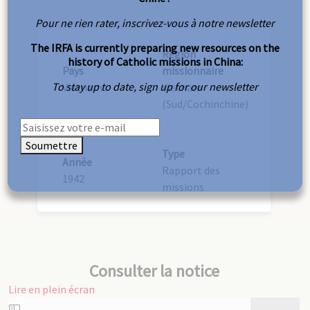
Pour ne rien rater, inscrivez-vous à notre newsletter
The IRFA is currently preparing new resources on the
Région
history of Catholic missions in China:
Pays
missionnaire
To stay up to date, sign up for our newsletter
Vietnam
Vietnam
(Sud/Cochinchine)
Soumettre
Type
Année
Rapport des
1942
missions
Consulter la notice
Lire en plein écran
Aller