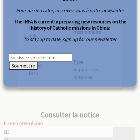
Pour ne rien rater, inscrivez-vous à notre newsletter
The IRFA is currently preparing new resources on the
Région
history of Catholic missions in China:
Pays
missionnaire
Inde
To stay up to date, sign up for our newsletter
Inde
Type
Soumettre
Année
Rapport des
1943
missions
Consulter la notice
Lire en plein écran
Aller
au