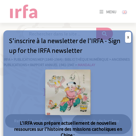
SE
MENU
CONNE
/
S'INSC
X
S'inscrire à la newsletter de l'IRFA - Sign
SE
up for the IRFA newsletter
CONNE
/ S'INSC
IRFA
>
PUBLICATIONS MEP (1840-1964) : BIBLIOTHÈQUE NUMÉRIQUE
>
ANCIENNES
PUBLICATIONS
>
RAPPORT ANNUEL 1941-1947
>
MANDALAY
FE
Mandalay
Retour à la recherche
Extraits de la même
L’IRFA vous prépare actuellement de nouvelles
année
ressources sur l’histoire des missions catholiques en
Chine :