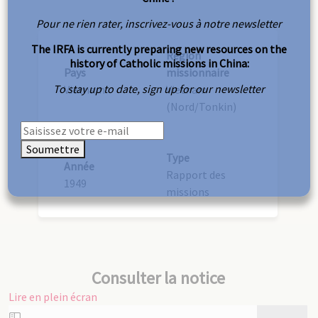
Pour ne rien rater, inscrivez-vous à notre newsletter
The IRFA is currently preparing new resources on the
Région
history of Catholic missions in China:
Pays
missionnaire
To stay up to date, sign up for our newsletter
Vietnam
Vietnam
(Nord/Tonkin)
Soumettre
Type
Année
Rapport des
1949
missions
Consulter la notice
Lire en plein écran
Aller