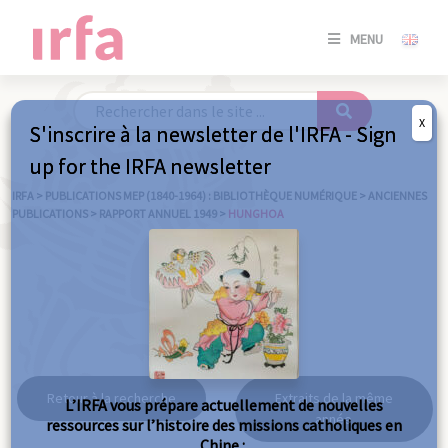
SE
MENU
CONNE
/
S'INSC
X
S'inscrire à la newsletter de l'IRFA - Sign
SE
up for the IRFA newsletter
CONNE
/ S'INSC
IRFA
>
PUBLICATIONS MEP (1840-1964) : BIBLIOTHÈQUE NUMÉRIQUE
>
ANCIENNES
PUBLICATIONS
>
RAPPORT ANNUEL 1949
>
HUNGHOA
FE
Hunghoa
Retour à la recherche
Extraits de la même
L’IRFA vous prépare actuellement de nouvelles
année
ressources sur l’histoire des missions catholiques en
Chine :