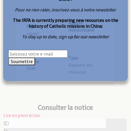
Pour ne rien rater, inscrivez-vous à notre newsletter
The IRFA is currently preparing new resources on the
Région
history of Catholic missions in China:
Pays
missionnaire
Japon
To stay up to date, sign up for our newsletter
Japon (Nord)
Type
Soumettre
Année
Rapport des
1949
missions
Consulter la notice
Lire en plein écran
Aller
au