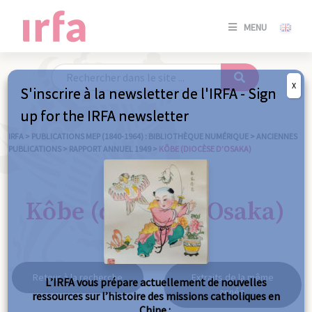
SE
MENU
CONNE
/
S'INSC
X
S'inscrire à la newsletter de l'IRFA - Sign
SE
up for the IRFA newsletter
CONNE
/ S'INSC
IRFA
>
PUBLICATIONS MEP (1840-1964) : BIBLIOTHÈQUE NUMÉRIQUE
>
ANCIENNES
PUBLICATIONS
>
RAPPORT ANNUEL 1949
>
KÔBE (DIOCÈSE D’OSAKA)
FE
Kôbe (diocèse d'Osaka)
Retour à la recherche
Extraits de la même
L’IRFA vous prépare actuellement de nouvelles
année
ressources sur l’histoire des missions catholiques en
Chine :