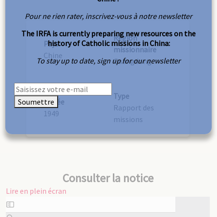
Pour ne rien rater, inscrivez-vous à notre newsletter
The IRFA is currently preparing new resources on the
Région
history of Catholic missions in China:
Pays
missionnaire
Chine
To stay up to date, sign up for our newsletter
Guangdong
Type
Soumettre
Année
Rapport des
1949
missions
Consulter la notice
Lire en plein écran
Aller
au