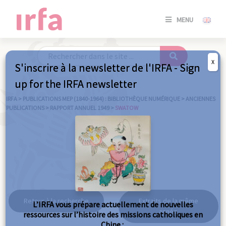
SE
MENU
CONNE
/
S'INSC
X
S'inscrire à la newsletter de l'IRFA - Sign
SE
up for the IRFA newsletter
CONNE
/ S'INSC
IRFA
>
PUBLICATIONS MEP (1840-1964) : BIBLIOTHÈQUE NUMÉRIQUE
>
ANCIENNES
PUBLICATIONS
>
RAPPORT ANNUEL 1949
>
SWATOW
FE
Swatow
Retour à la recherche
Extraits de la même
L’IRFA vous prépare actuellement de nouvelles
année
ressources sur l’histoire des missions catholiques en
Chine :