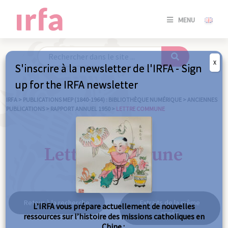
SE
MENU
CONNE
/
S'INSC
X
S'inscrire à la newsletter de l'IRFA - Sign
SE
up for the IRFA newsletter
CONNE
/ S'INSC
IRFA
>
PUBLICATIONS MEP (1840-1964) : BIBLIOTHÈQUE NUMÉRIQUE
>
ANCIENNES
PUBLICATIONS
>
RAPPORT ANNUEL 1950
>
LETTRE COMMUNE
FE
Lettre commune
Retour à la recherche
Extraits de la même
L’IRFA vous prépare actuellement de nouvelles
année
ressources sur l’histoire des missions catholiques en
Chine :