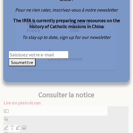
Pour ne rien rater, inscrivez-vous à notre newsletter
The IRFA is currently preparing new resources on the
Pays
Publiée le
history of Catholic missions in China:
France
1950
To stay up to date, sign up for our newsletter
Type
Lettre commune
Soumettre
Consulter la notice
Lire en plein écran
Aller
au
contenu
PDF